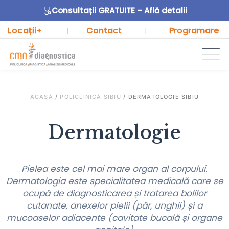
Consultații GRATUITE – Află detalii
Locații
Contact
Programare
+
|
|
ACASĂ
/
POLICLINICĂ SIBIU
/
DERMATOLOGIE SIBIU
Dermatologie
Pielea este cel mai mare organ al corpului.
Dermatologia este specialitatea medicală care se
ocupă de diagnosticarea și tratarea bolilor
cutanate, anexelor pielii (păr, unghii) și a
mucoaselor adiacente (cavitate bucală și organe