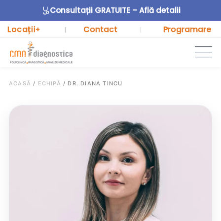
Consultații GRATUITE – Află detalii
Locații
Contact
Programare
+
|
|
ACASĂ
/
ECHIPĂ
/
DR. DIANA TINCU