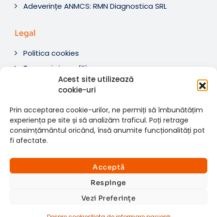
Adeverințe ANMCS: RMN Diagnostica SRL
Legal
Politica cookies
Termeni si condiții
Acest site utilizează
Soluționare litigii
cookie-uri
ANPC
Prin acceptarea cookie-urilor, ne permiți să îmbunătățim
experiența pe site și să analizăm traficul. Poți retrage
consimțământul oricând, însă anumite funcționalități pot
fi afectate.
© 2007-2026 RMN Diagnostica. Toate drepturile
×
rezervate.
Consultații si investigații
Acceptă
Website dezvoltat de:
www.t-web.ro
GRATUITE
Respinge
Vezi Preferințe
Află detalii
Despre cookies
Nota de informare pacienți