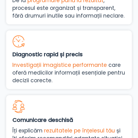
De la
programare până la rezultat
,
procesul este organizat și transparent,
fără drumuri inutile sau informații neclare.
Diagnostic rapid și precis
Investigații imagistice performante
care
oferă medicilor informații esențiale pentru
decizii corecte.
Comunicare deschisă
Îți explicăm
rezultatele pe înțelesul tău
și