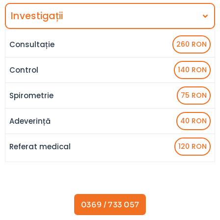
Investigații
Consultație
260 RON
Control
140 RON
Spirometrie
75 RON
Adeverință
40 RON
Referat medical
120 RON
0369 / 733 057