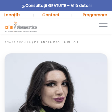
Consultații GRATUITE – Află detalii
Locații
Contact
Programare
+
|
|
ACASĂ
/
ECHIPĂ
/
DR. ANDRA CECILIA VULCU