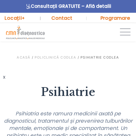
Consultații GRATUITE – Află detalii
Locații
Contact
Programare
+
|
|
ACASĂ
/
POLICLINICĂ CODLEA
/
PSIHIATRIE CODLEA
x
Psihiatrie
Psihiatria este ramura medicinii axată pe
diagnosticul, tratamentul și prevenirea tulburărilor
mentale, emoționale și de comportament. Un
psihiatru este un medic specializat în sănătatea