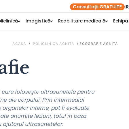
Consultații GRATUITE
R
|
liclinică
Imagistică
Reabilitare medicală
Echipa
ACASĂ
/
POLICLINICĂ AGNITA
/
ECOGRAFIE AGNITA
afie
care foloseşte ultrasunetele pentru
erne ale corpului. Prin intermediul
 organelor interne, pot fi evaluate
iate anumite leziuni, totul în baza
 ajutorul ultrasunetelor.