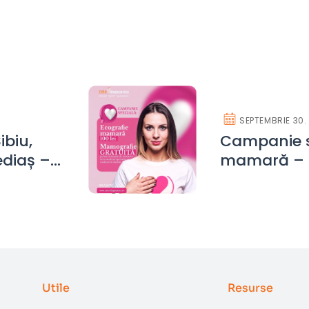
SEPTEMBRIE 30.
ibiu,
Campanie s
ediaș –
mamară – 1
e la RMN
Utile
Resurse