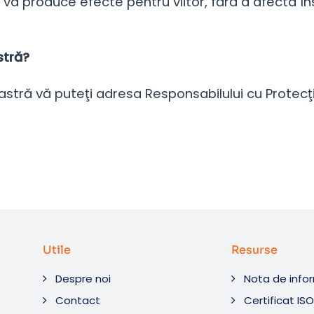
a produce efecte pentru viitor, fără a afecta însă
stră?
tră vă puteţi adresa Responsabilului cu Protecţi
Utile
Resurse
Despre noi
Nota de info
Contact
Certificat IS