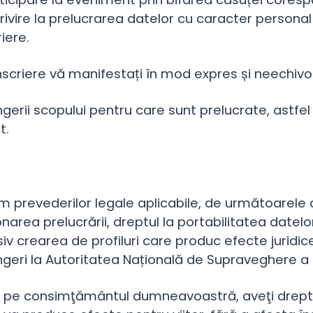
rivire la prelucrarea datelor cu caracter persona
iere.
înscriere vă manifestați în mod expres și neechiv
ingerii scopului pentru care sunt prelucrate, astf
t.
m prevederilor legale aplicabile, de următoarele dr
onarea prelucrării, dreptul la portabilitatea datelo
usiv crearea de profiluri care produc efecte juridi
eri la Autoritatea Națională de Supraveghere a P
iate pe consimţământul dumneavoastră, aveţi dre