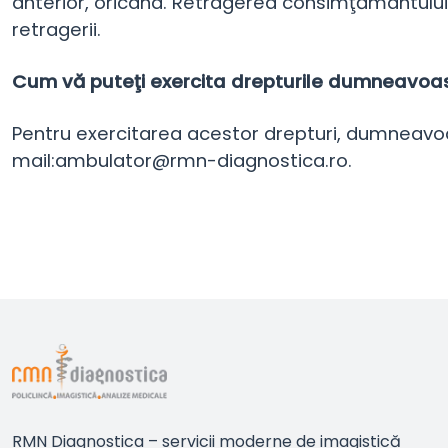
anterior, oricând. Retragerea consimţământului v
retragerii.
Cum vă puteţi exercita drepturile dumneavoa
Pentru exercitarea acestor drepturi, dumneavoas
mail:ambulator@rmn-diagnostica.ro.
RMN Diagnostica – servicii moderne de imagistică