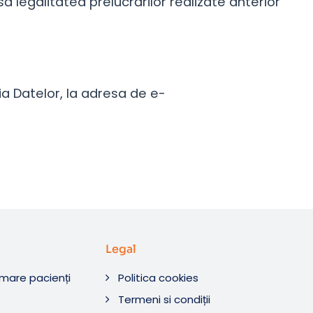
 legalitatea prelucrărilor realizate anterior
a Datelor, la adresa de e-
Legal
rmare pacienți
Politica cookies
O
Termeni si condiții