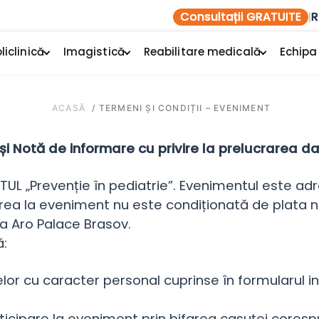
Consultații GRATUITE
R
|
liclinică
Imagistică
Reabilitare medicală
Echipa
ACASĂ
/
TERMENI ȘI CONDIȚII – EVENIMENT
 și Notă de informare cu privire la prelucrarea d
TUL „Prevenție în pediatrie”. Evenimentul este adr
ierea la eveniment nu este condiționată de plata ni
la Aro Palace Brasov.
ă:
 cu caracter personal cuprinse în formularul in
ticipare la eveniment prin bifarea casuței coresp