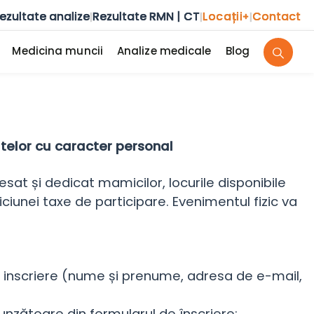
ezultate analize
Rezultate RMN | CT
Locații
Contact
|
|
+
|
Medicina muncii
Analize medicale
Blog
atelor cu caracter personal
esat și dedicat mamicilor, locurile disponibile
ciunei taxe de participare. Evenimentul fizic va
 inscriere (nume și prenume, adresa de e-mail,
unzătoare din formularul de înscriere;