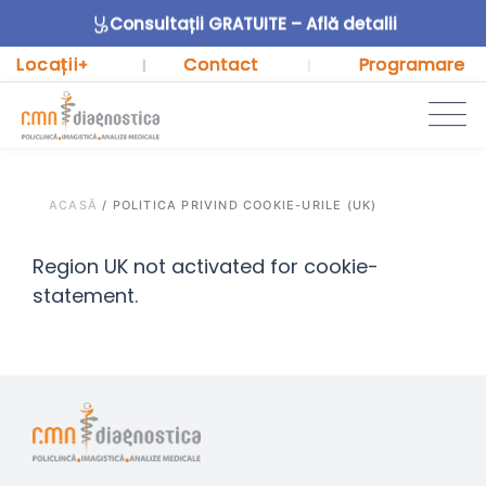
Consultații GRATUITE – Află detalii
Locații
Contact
Programare
+
|
|
ACASĂ
/
POLITICA PRIVIND COOKIE-URILE (UK)
Region UK not activated for cookie-
statement.