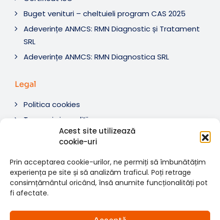
Buget venituri – cheltuieli program CAS 2025
Adeverințe ANMCS: RMN Diagnostic și Tratament
SRL
Adeverințe ANMCS: RMN Diagnostica SRL
Legal
Politica cookies
Termeni si condiții
Acest site utilizează
Soluționare litigii
cookie-uri
ANPC
Prin acceptarea cookie-urilor, ne permiți să îmbunătățim
experiența pe site și să analizăm traficul. Poți retrage
consimțământul oricând, însă anumite funcționalități pot
fi afectate.
© 2007-2026 RMN Diagnostica. Toate drepturile
×
rezervate.