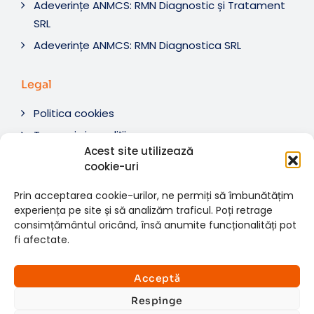
Adeverințe ANMCS: RMN Diagnostic și Tratament
SRL
Adeverințe ANMCS: RMN Diagnostica SRL
Legal
Politica cookies
Termeni si condiții
Acest site utilizează
Soluționare litigii
cookie-uri
ANPC
Prin acceptarea cookie-urilor, ne permiți să îmbunătățim
experiența pe site și să analizăm traficul. Poți retrage
consimțământul oricând, însă anumite funcționalități pot
fi afectate.
© 2007-2026 RMN Diagnostica. Toate drepturile
×
rezervate.
Consultații si investigații
Acceptă
Website dezvoltat de:
www.t-web.ro
GRATUITE
Respinge