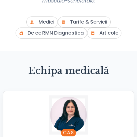
musculo-scheletale.
Medici
Tarife & Servicii
De ce RMN Diagnostica
Articole
Echipa medicală
CAS