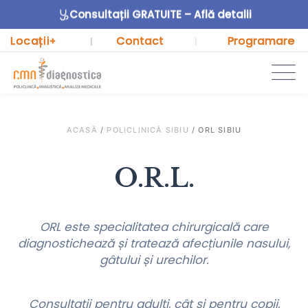
Consultații GRATUITE – Află detalii
Locații
Contact
Programare
+
|
|
ACASĂ
/
POLICLINICĂ SIBIU
/
ORL SIBIU
O.R.L.
ORL este specialitatea chirurgicală care
diagnostichează și tratează afecțiunile nasului,
gâtului și urechilor.
Consultații pentru adulți, cât și pentru copii,