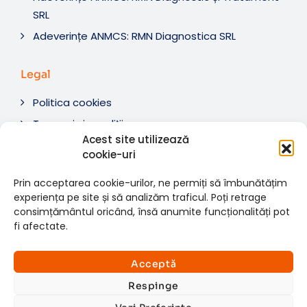
SRL
Adeverințe ANMCS: RMN Diagnostica SRL
Legal
Politica cookies
Termeni si condiții
Acest site utilizează
Soluționare litigii
cookie-uri
ANPC
Prin acceptarea cookie-urilor, ne permiți să îmbunătățim
experiența pe site și să analizăm traficul. Poți retrage
consimțământul oricând, însă anumite funcționalități pot
fi afectate.
© 2007-2026 RMN Diagnostica. Toate drepturile
×
rezervate.
Consultații si investigații
Acceptă
Website dezvoltat de:
www.t-web.ro
GRATUITE
Respinge