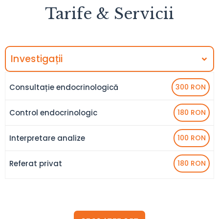
Tarife & Servicii
Investigații
Consultație endocrinologică
300 RON
Control endocrinologic
180 RON
Interpretare analize
100 RON
Referat privat
180 RON