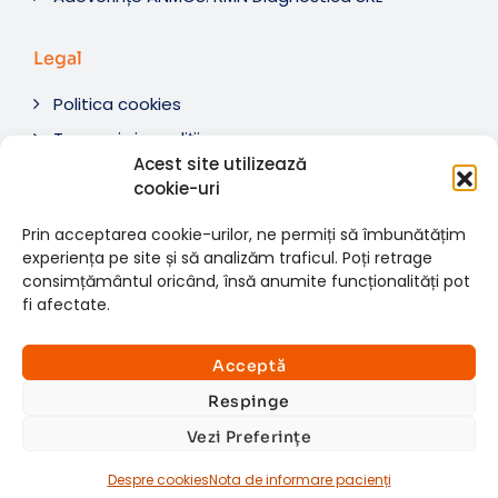
Legal
Politica cookies
Termeni si condiții
Acest site utilizează
Soluționare litigii
cookie-uri
ANPC
Prin acceptarea cookie-urilor, ne permiți să îmbunătățim
experiența pe site și să analizăm traficul. Poți retrage
consimțământul oricând, însă anumite funcționalități pot
fi afectate.
© 2007-2026 RMN Diagnostica. Toate drepturile
×
rezervate.
Consultații si investigații
Acceptă
Website dezvoltat de:
www.t-web.ro
GRATUITE
Respinge
Vezi Preferințe
Află detalii
Despre cookies
Nota de informare pacienți