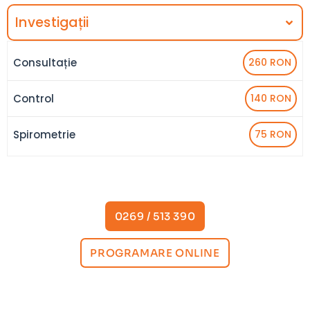
Investigații
Consultație
260 RON
Control
140 RON
Spirometrie
75 RON
0269 / 513 390
PROGRAMARE ONLINE