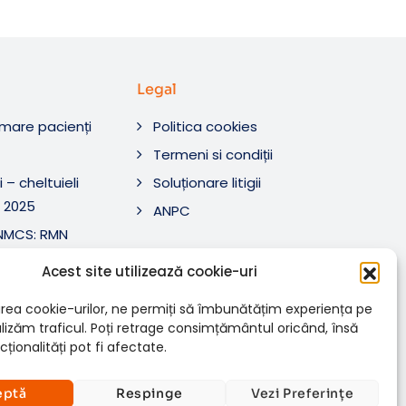
Legal
rmare pacienți
Politica cookies
O
Termeni si condiții
 – cheltuieli
Soluționare litigii
 2025
ANPC
ANMCS: RMN
i Tratament SRL
Acest site utilizează cookie-uri
ANMCS: RMN
SRL
rea cookie-urilor, ne permiți să îmbunătățim experiența pe
nalizăm traficul. Poți retrage consimțământul oricând, însă
ționalități pot fi afectate.
eptă
Respinge
Vezi Preferințe