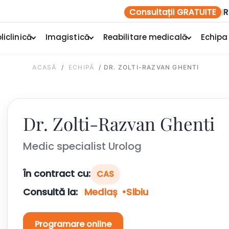
Consultații GRATUITE
R
|
liclinică
Imagistică
Reabilitare medicală
Echipa
ACASĂ
/
ECHIPĂ
/
DR. ZOLTI-RAZVAN GHENTI
Dr. Zolti-Razvan Ghenti
Medic specialist Urolog
În contract cu:
CAS
Consultă la:
Mediaș
Sibiu
Programare online