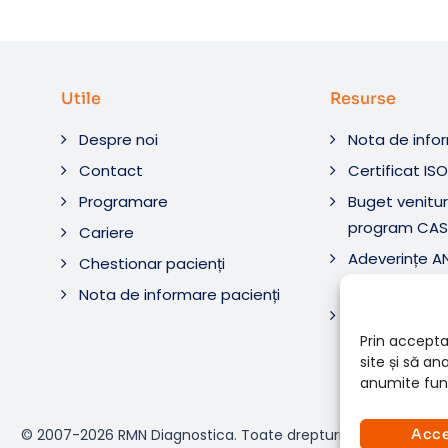
Utile
Resurse
Despre noi
Nota de info
Contact
Certificat IS
Programare
Buget venituri
program CAS
Cariere
Adeverințe 
Chestionar pacienți
Diagnostic ș
Nota de informare pacienți
Adeverințe 
Diagnostica 
Prin accepta
site și să a
anumite func
© 2007-2026 RMN Diagnostica. Toate drepturile rezervate.
Acc