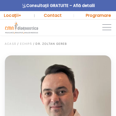
Consultații GRATUITE – Află detalii
Locații
Contact
Programare
+
|
|
ACASĂ
/
ECHIPĂ
/
DR. ZOLTAN GEREB