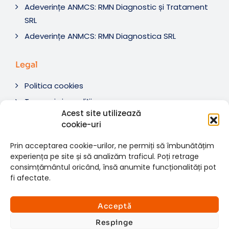
Adeverințe ANMCS: RMN Diagnostic și Tratament
SRL
Adeverințe ANMCS: RMN Diagnostica SRL
Legal
Politica cookies
Termeni si condiții
Acest site utilizează
Soluționare litigii
cookie-uri
ANPC
Prin acceptarea cookie-urilor, ne permiți să îmbunătățim
experiența pe site și să analizăm traficul. Poți retrage
consimțământul oricând, însă anumite funcționalități pot
fi afectate.
© 2007-2026 RMN Diagnostica. Toate drepturile
×
rezervate.
Consultații si investigații
Acceptă
Website dezvoltat de:
www.t-web.ro
GRATUITE
Respinge