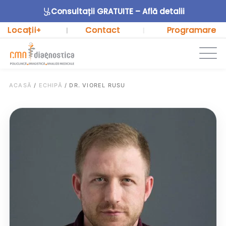
Consultații GRATUITE – Află detalii
Locații
Contact
Programare
+
|
|
ACASĂ
/
ECHIPĂ
/
DR. VIOREL RUSU