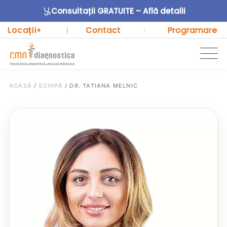
Consultații GRATUITE – Află detalii
Locații
Contact
Programare
+
|
|
ACASĂ
/
ECHIPĂ
/
DR. TATIANA MELNIC