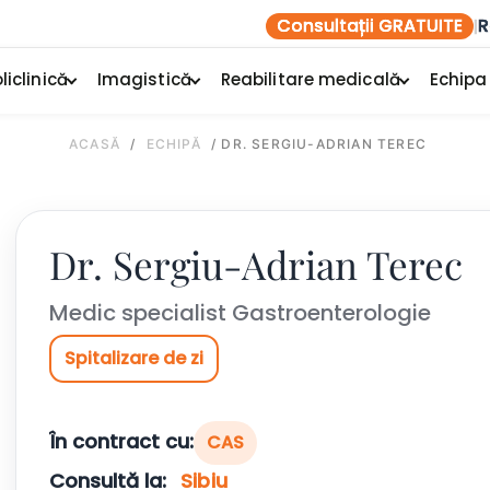
Consultații GRATUITE
R
|
liclinică
Imagistică
Reabilitare medicală
Echipa
ACASĂ
/
ECHIPĂ
/
DR. SERGIU-ADRIAN TEREC
Dr. Sergiu-Adrian Terec
Medic specialist Gastroenterologie
Spitalizare de zi
În contract cu:
CAS
Consultă la:
Sibiu