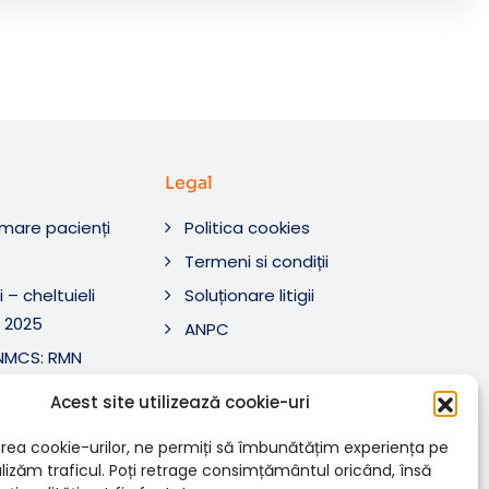
Legal
rmare pacienți
Politica cookies
O
Termeni si condiții
 – cheltuieli
Soluționare litigii
 2025
ANPC
ANMCS: RMN
i Tratament SRL
Acest site utilizează cookie-uri
ANMCS: RMN
SRL
rea cookie-urilor, ne permiți să îmbunătățim experiența pe
nalizăm traficul. Poți retrage consimțământul oricând, însă