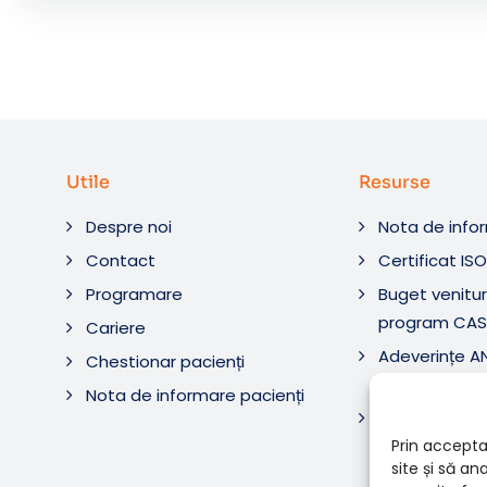
Utile
Resurse
Despre noi
Nota de info
Contact
Certificat IS
Programare
Buget venituri
program CAS
Cariere
Adeverințe 
Chestionar pacienți
Diagnostic ș
Nota de informare pacienți
Adeverințe 
Diagnostica 
Prin accepta
site și să a