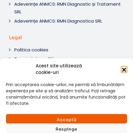
Adeverințe ANMCS: RMN Diagnostic și Tratament
SRL
Adeverințe ANMCS: RMN Diagnostica SRL
Legal
Politica cookies
Termeni si condiții
Acest site utilizează
Soluționare litigii
cookie-uri
ANPC
Prin acceptarea cookie-urilor, ne permiți să îmbunătățim
experiența pe site și să analizăm traficul. Poți retrage
consimțământul oricând, însă anumite funcționalități pot
fi afectate.
© 2007-2026 RMN Diagnostica. Toate drepturile
×
rezervate.
Consultații si investigații
Acceptă
Website dezvoltat de:
www.t-web.ro
GRATUITE
Respinge