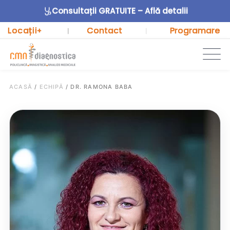
Consultații GRATUITE – Află detalii
Locații
Contact
Programare
+
|
|
ACASĂ
/
ECHIPĂ
/
DR. RAMONA BABA