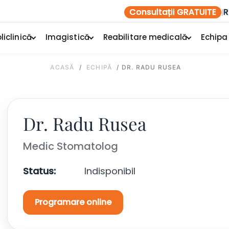
Consultații GRATUITE
R
|
liclinică
Imagistică
Reabilitare medicală
Echipa
ACASĂ
/
ECHIPĂ
/
DR. RADU RUSEA
Dr. Radu Rusea
Medic Stomatolog
Status:
Indisponibil
Programare online