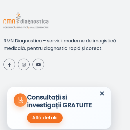
RMN Diagnostica – servicii moderne de imagistică
medicală, pentru diagnostic rapid și corect.
×
Consultații si
investigații GRATUITE
Află detalii