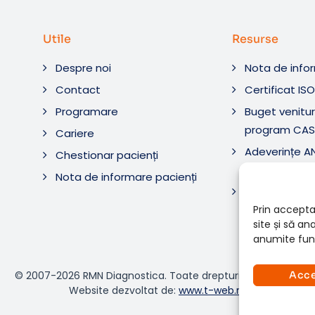
Utile
Resurse
Despre noi
Nota de info
Contact
Certificat IS
Programare
Buget venituri
program CAS
Cariere
Adeverințe 
Chestionar pacienți
Diagnostic ș
Nota de informare pacienți
Adeverințe 
Diagnostica 
Prin accepta
site și să a
anumite func
© 2007-2026 RMN Diagnostica. Toate drepturile rezervate.
Acc
Website dezvoltat de:
www.t-web.ro