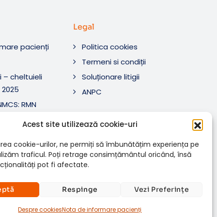
Legal
rmare pacienți
Politica cookies
O
Termeni si condiții
 – cheltuieli
Soluționare litigii
 2025
ANPC
ANMCS: RMN
i Tratament SRL
Acest site utilizează cookie-uri
ANMCS: RMN
SRL
rea cookie-urilor, ne permiți să îmbunătățim experiența pe
nalizăm traficul. Poți retrage consimțământul oricând, însă
ționalități pot fi afectate.
eptă
Respinge
Vezi Preferințe
Despre cookies
Nota de informare pacienți