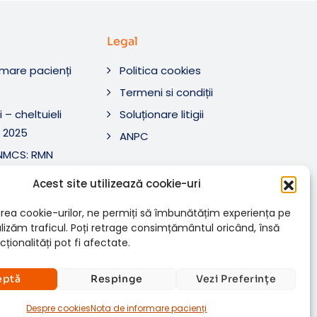
Legal
rmare pacienți
Politica cookies
O
Termeni si condiții
 – cheltuieli
Soluționare litigii
 2025
ANPC
ANMCS: RMN
i Tratament SRL
Acest site utilizează cookie-uri
ANMCS: RMN
SRL
rea cookie-urilor, ne permiți să îmbunătățim experiența pe
nalizăm traficul. Poți retrage consimțământul oricând, însă
ționalități pot fi afectate.
eptă
Respinge
Vezi Preferințe
Despre cookies
Nota de informare pacienți