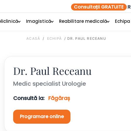
Consultații GRATUITE
R
|
liclinică
Imagistică
Reabilitare medicală
Echipa
ACASĂ
/
ECHIPĂ
/
DR. PAUL RECEANU
Dr. Paul Receanu
Medic specialist Urologie
Consultă la:
Făgăraș
Programare online