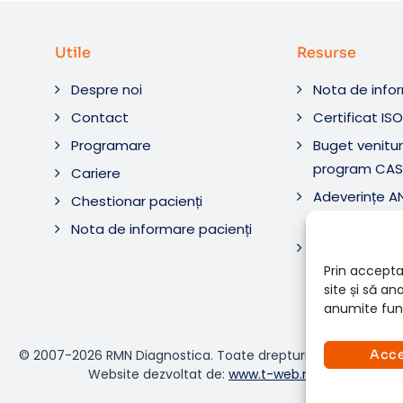
Utile
Resurse
Despre noi
Nota de info
Contact
Certificat IS
Programare
Buget venituri
program CAS
Cariere
Adeverințe 
Chestionar pacienți
Diagnostic ș
Nota de informare pacienți
Adeverințe 
Diagnostica 
Prin accepta
site și să a
anumite func
© 2007-2026 RMN Diagnostica. Toate drepturile rezervate.
Acc
Website dezvoltat de:
www.t-web.ro