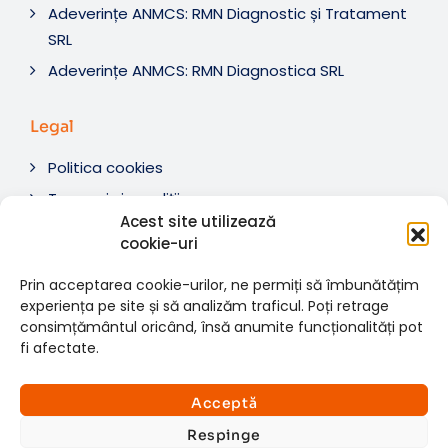
Adeverințe ANMCS: RMN Diagnostic și Tratament
SRL
Adeverințe ANMCS: RMN Diagnostica SRL
Legal
Politica cookies
Termeni si condiții
Acest site utilizează
Soluționare litigii
cookie-uri
ANPC
Prin acceptarea cookie-urilor, ne permiți să îmbunătățim
experiența pe site și să analizăm traficul. Poți retrage
consimțământul oricând, însă anumite funcționalități pot
fi afectate.
© 2007-2026 RMN Diagnostica. Toate drepturile
×
rezervate.
Consultații si investigații
Acceptă
Website dezvoltat de:
www.t-web.ro
GRATUITE
Respinge