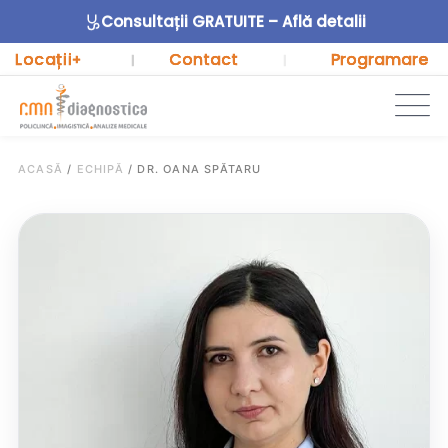
Consultații GRATUITE – Află detalii
Locații
Contact
Programare
+
|
|
ACASĂ
/
ECHIPĂ
/
DR. OANA SPĂTARU