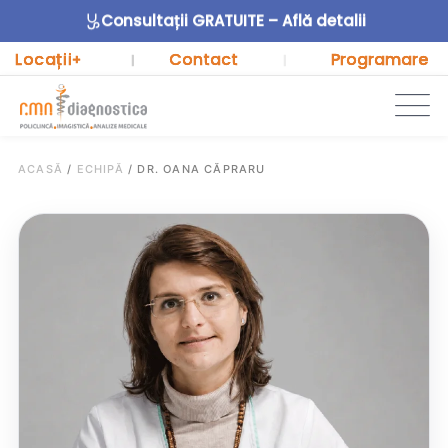
Consultații GRATUITE – Află detalii
Locații
Contact
Programare
+
|
|
ACASĂ
/
ECHIPĂ
/
DR. OANA CĂPRARU