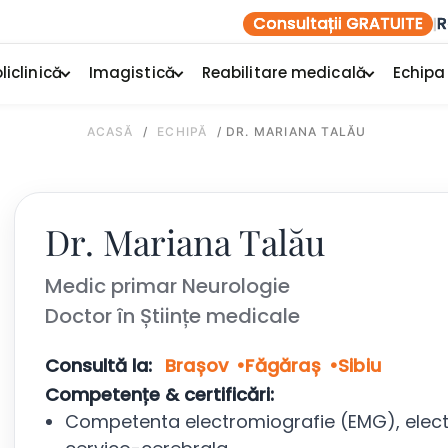
Consultații GRATUITE
R
|
liclinică
Imagistică
Reabilitare medicală
Echipa
ACASĂ
/
ECHIPĂ
/
DR. MARIANA TALĂU
Dr. Mariana Talău
Medic primar Neurologie
Doctor în Științe medicale
Consultă la:
Brașov
Făgăraș
Sibiu
Competențe & certificări:
Competenta electromiografie (EMG), electr