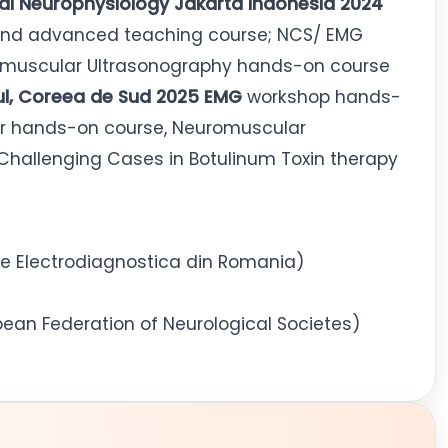
ical Neurophysiology Jakarta Indonesia 2024
 and advanced teaching course; NCS/ EMG
muscular Ultrasonography hands-on course
ul, Coreea de Sud 2025 EMG
workshop hands-
ar hands-on course, Neuromuscular
hallenging Cases in Botulinum Toxin therapy
gie Electrodiagnostica din Romania)
ean Federation of Neurological Societes)