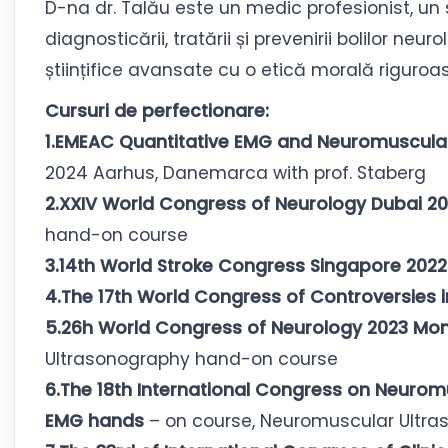
D-na dr. Talău este un medic profesionist, un spe
diagnosticării, tratării și prevenirii bolilor ne
științifice avansate cu o etică morală riguroas
Cursuri de perfectionare:
1.EMEAC Quantitative EMG and Neuromuscula
2024 Aarhus, Danemarca with prof. Staberg
2.XXIV World Congress of Neurology Dubai 20
hand-on course
3.14th World Stroke Congress Singapore 202
4.The 17th World Congress of Controversies 
5.26h World Congress of Neurology 2023 M
Ultrasonography hand-on course
6.The 18th International Congress on Neurom
EMG hands
– on course, Neuromuscular Ultr