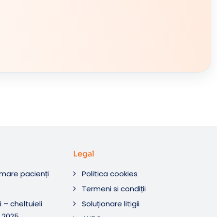
Legal
rmare pacienți
Politica cookies
O
Termeni si condiții
 – cheltuieli
Soluționare litigii
 2025