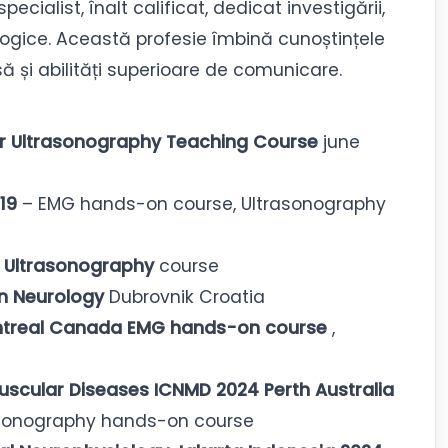
cialist, înalt calificat, dedicat investigării,
urologice. Această profesie îmbină cunoștințele
ă și abilități superioare de comunicare.
r Ultrasonography Teaching Course
june
19
– EMG hands-on course, Ultrasonography
2 Ultrasonography
course
in Neurology
Dubrovnik Croatia
ontreal Canada EMG hands-on course
,
uscular Diseases ICNMD 2024 Perth Australia
asonography hands-on course