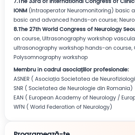
7.The 33rd of International Congress of Clin
IONM
(Intraoperator Neuromonitoring) basic
basic and advanced hands-on course; Neuro
8.The 27th World Congress of Neurology Seo
on course, Ultrasonography workshop vascul
ultrasonography workshop hands-on course, C
Polysomnography workshop
Membru ȋn cadrul asociațiilor profesionale:
ASNER ( Asociația Societatea de Neurofiziolo
SNR ( Societatea de Neurologie din Romania)
EAN ( European Academy of Neurology / Europ
WFN ( World Federation of Neurology)
Programează-te