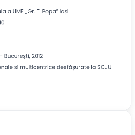
 a UMF ,,Gr. T .Popa” Iași
10
– București, 2012
ionale si multicentrice desfășurate la SCJU