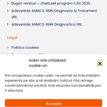
Buget venituri – cheltuieli program CAS 2025
Adeverințe ANMCS: RMN Diagnostic și Tratament
SRL
Adeverințe ANMCS: RMN Diagnostica SRL
Legal
Politica cookies
Termeni si condiții
Acest site utilizează
Soluționare litigii
cookie-uri
ANPC
Prin acceptarea cookie-urilor, ne permiți să îmbunătățim
experiența pe site și să analizăm traficul. Poți retrage
consimțământul oricând, însă anumite funcționalități pot
fi afectate.
© 2007-2026 RMN Diagnostica. Toate drepturile
×
rezervate.
Consultații si investigații
Acceptă
Website dezvoltat de:
www.t-web.ro