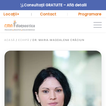
Consultații GRATUITE – Află detalii
Locații
Contact
Programare
+
|
|
ACASĂ
/
ECHIPĂ
/
DR. MARIA-MAGDALENA CRĂCIUN