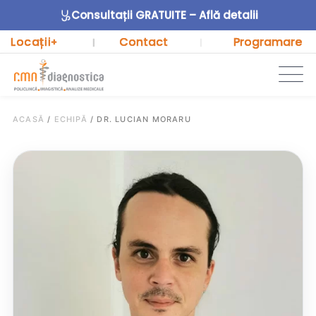
Consultații GRATUITE – Află detalii
Locații
Contact
Programare
+
|
|
ACASĂ
/
ECHIPĂ
/
DR. LUCIAN MORARU