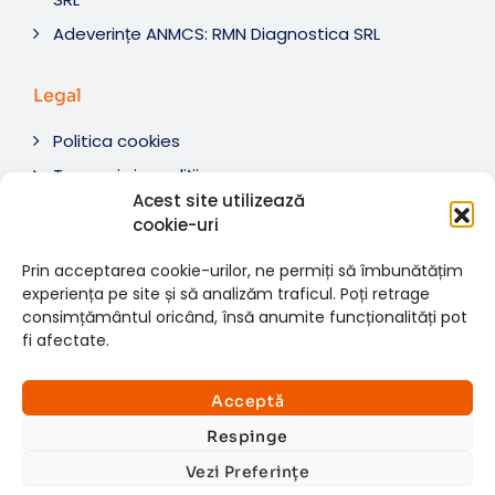
Adeverințe ANMCS: RMN Diagnostica SRL
Legal
Politica cookies
Termeni si condiții
Acest site utilizează
Soluționare litigii
cookie-uri
ANPC
Prin acceptarea cookie-urilor, ne permiți să îmbunătățim
experiența pe site și să analizăm traficul. Poți retrage
consimțământul oricând, însă anumite funcționalități pot
fi afectate.
© 2007-2026 RMN Diagnostica. Toate drepturile
×
rezervate.
Consultații si investigații
Acceptă
Website dezvoltat de:
www.t-web.ro
GRATUITE
Respinge
Vezi Preferințe
Află detalii