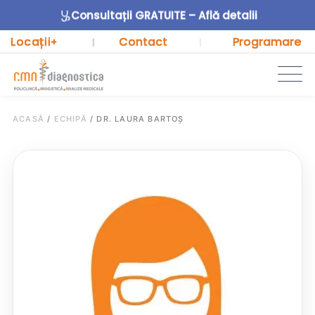
Consultații GRATUITE – Află detalii
Locații
Contact
Programare
+
|
|
ACASĂ
/
ECHIPĂ
/
DR. LAURA BARTOȘ