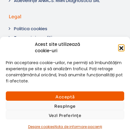
Adeverințe ANMCS: RMN Diagnostica SRL
Legal
Politica cookies
Termeni si condiții
Acest site utilizează
Soluționare litigii
cookie-uri
ANPC
Prin acceptarea cookie-urilor, ne permiți să îmbunătățim
experiența pe site și să analizăm traficul. Poți retrage
consimțământul oricând, însă anumite funcționalități pot
fi afectate.
© 2007-2026 RMN Diagnostica. Toate drepturile
×
rezervate.
Consultații si investigații
Acceptă
Website dezvoltat de:
www.t-web.ro
GRATUITE
Respinge
Vezi Preferințe
Află detalii
Despre cookies
Nota de informare pacienți