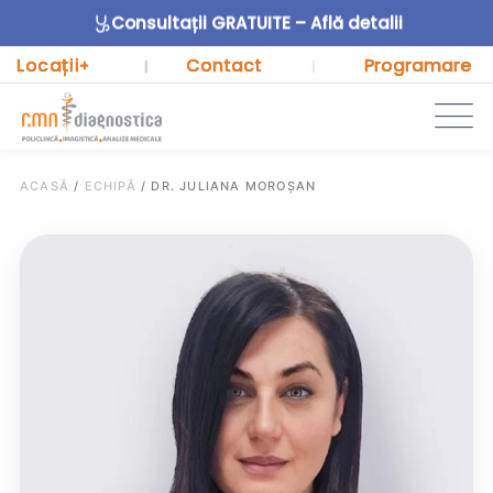
Consultații GRATUITE – Află detalii
Locații
Contact
Programare
+
|
|
ACASĂ
/
ECHIPĂ
/
DR. JULIANA MOROȘAN