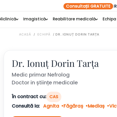
Consultații GRATUITE
R
|
liclinică
Imagistică
Reabilitare medicală
Echipa
ACASĂ
/
ECHIPĂ
/
DR. IONUȚ DORIN TARȚA
Dr. Ionuț Dorin Tarța
Medic primar Nefrolog
Doctor in științe medicale
În contract cu:
CAS
Consultă la:
Agnita
Făgăraș
Mediaș
Vic