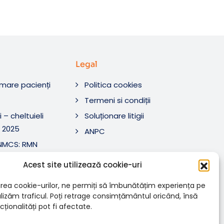
Legal
rmare pacienți
Politica cookies
O
Termeni si condiții
 – cheltuieli
Soluționare litigii
 2025
ANPC
ANMCS: RMN
i Tratament SRL
Acest site utilizează cookie-uri
ANMCS: RMN
SRL
rea cookie-urilor, ne permiți să îmbunătățim experiența pe
nalizăm traficul. Poți retrage consimțământul oricând, însă
ționalități pot fi afectate.