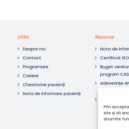
Utile
Resurse
Despre noi
Nota de info
Contact
Certificat IS
Programare
Buget venituri
program CAS
Cariere
Adeverințe 
Chestionar pacienți
Diagnostic ș
Nota de informare pacienți
Adeverințe 
Diagnostica 
Prin accepta
site și să a
anumite func