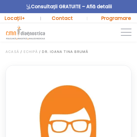
Consultații GRATUITE – Află detalii
Locații
Contact
Programare
+
|
|
ACASĂ
/
ECHIPĂ
/
DR. IOANA TINA BRUMĂ