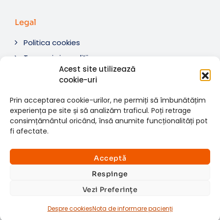
Legal
Politica cookies
Termeni si condiții
Acest site utilizează
Soluționare litigii
cookie-uri
ANPC
Prin acceptarea cookie-urilor, ne permiți să îmbunătățim
experiența pe site și să analizăm traficul. Poți retrage
consimțământul oricând, însă anumite funcționalități pot
fi afectate.
© 2007-2026 RMN Diagnostica. Toate drepturile
×
rezervate.
Consultații si investigații
Acceptă
Website dezvoltat de:
www.t-web.ro
GRATUITE
Respinge
Vezi Preferințe
Află detalii
Despre cookies
Nota de informare pacienți