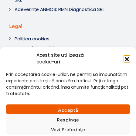
Adeverințe ANMCS: RMN Diagnostica SRL
Legal
Politica cookies
Termeni si condiții
Acest site utilizează
Soluționare litigii
cookie-uri
ANPC
Prin acceptarea cookie-urilor, ne permiți să îmbunătățim
experiența pe site și să analizăm traficul. Poți retrage
consimțământul oricând, însă anumite funcționalități pot
fi afectate.
© 2007-2026 RMN Diagnostica. Toate drepturile
×
rezervate.
Consultații si investigații
Acceptă
Website dezvoltat de:
www.t-web.ro
GRATUITE
Respinge
Vezi Preferințe
Află detalii