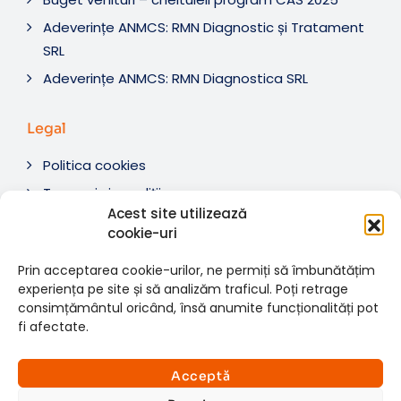
Adeverințe ANMCS: RMN Diagnostic și Tratament
SRL
Adeverințe ANMCS: RMN Diagnostica SRL
Legal
Politica cookies
Termeni si condiții
Acest site utilizează
Soluționare litigii
cookie-uri
ANPC
Prin acceptarea cookie-urilor, ne permiți să îmbunătățim
experiența pe site și să analizăm traficul. Poți retrage
consimțământul oricând, însă anumite funcționalități pot
fi afectate.
© 2007-2026 RMN Diagnostica. Toate drepturile
×
rezervate.
Consultații si investigații
Acceptă
Website dezvoltat de:
www.t-web.ro