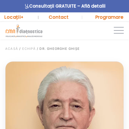
Consultații GRATUITE – Află detalii
Locații
Contact
Programare
+
|
|
ACASĂ
/
ECHIPĂ
/
DR. GHEORGHE GHIȘE