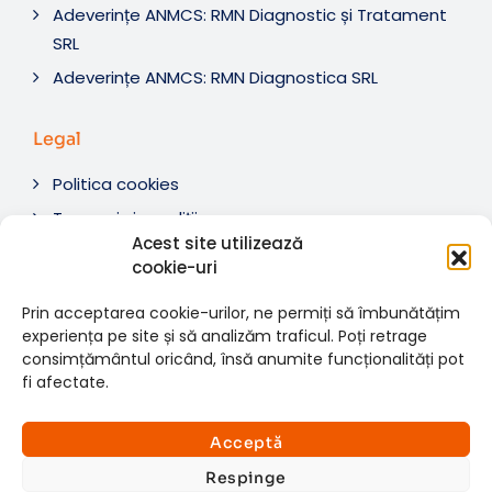
Adeverințe ANMCS: RMN Diagnostic și Tratament
SRL
Adeverințe ANMCS: RMN Diagnostica SRL
Legal
Politica cookies
Termeni si condiții
Acest site utilizează
Soluționare litigii
cookie-uri
ANPC
Prin acceptarea cookie-urilor, ne permiți să îmbunătățim
experiența pe site și să analizăm traficul. Poți retrage
consimțământul oricând, însă anumite funcționalități pot
fi afectate.
© 2007-2026 RMN Diagnostica. Toate drepturile
×
rezervate.
Consultații si investigații
Acceptă
Website dezvoltat de:
www.t-web.ro
GRATUITE
Respinge