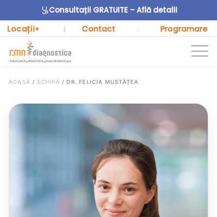
Consultații GRATUITE – Află detalii
Locații
Contact
Programare
+
|
|
ACASĂ
/
ECHIPĂ
/
DR. FELICIA MUSTĂȚEA