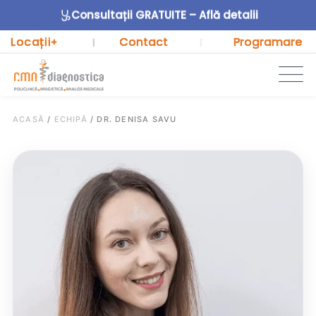
Consultații GRATUITE – Află detalii
Locații
Contact
Programare
+
|
|
ACASĂ
/
ECHIPĂ
/
DR. DENISA SAVU