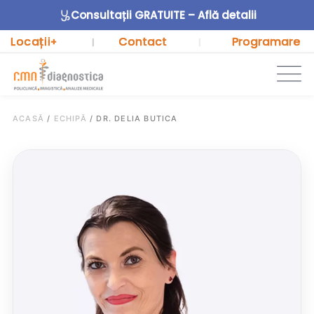
Consultații GRATUITE – Află detalii
Locații
Contact
Programare
+
|
|
ACASĂ
/
ECHIPĂ
/
DR. DELIA BUTICA