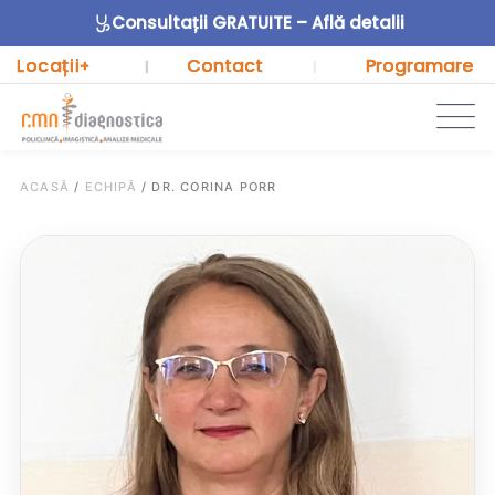
Consultații GRATUITE – Află detalii
Locații
Contact
Programare
+
|
|
ACASĂ
/
ECHIPĂ
/
DR. CORINA PORR