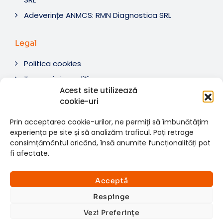
Adeverințe ANMCS: RMN Diagnostica SRL
Legal
Politica cookies
Termeni si condiții
Acest site utilizează
Soluționare litigii
cookie-uri
ANPC
Prin acceptarea cookie-urilor, ne permiți să îmbunătățim
experiența pe site și să analizăm traficul. Poți retrage
consimțământul oricând, însă anumite funcționalități pot
fi afectate.
© 2007-2026 RMN Diagnostica. Toate drepturile
×
rezervate.
Consultații si investigații
Acceptă
Website dezvoltat de:
www.t-web.ro
GRATUITE
Respinge
Vezi Preferințe
Află detalii