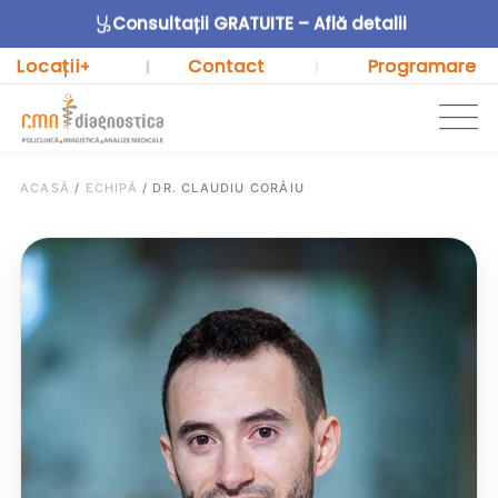
Consultații GRATUITE – Află detalii
Locații
Contact
Programare
+
|
|
ACASĂ
/
ECHIPĂ
/
DR. CLAUDIU CORÂIU