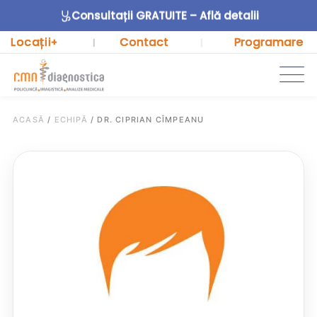
Consultații GRATUITE – Află detalii
Locații
Contact
Programare
+
|
|
ACASĂ
/
ECHIPĂ
/
DR. CIPRIAN CÎMPEANU