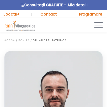
Consultații GRATUITE – Află detalii
Locații
Contact
Programare
+
|
|
ACASĂ
/
ECHIPĂ
/
DR. ANDREI PĂTRÎNCĂ