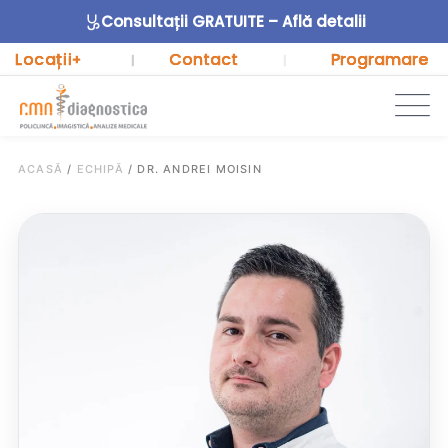
Consultații GRATUITE – Află detalii
Locații
Contact
Programare
+
|
|
ACASĂ
/
ECHIPĂ
/
DR. ANDREI MOISIN