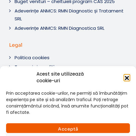
Buget venituri – cheltuieli program CAS 2025
Adeverințe ANMCS: RMN Diagnostic și Tratament
SRL
Adeverințe ANMCS: RMN Diagnostica SRL
Legal
Politica cookies
Termeni si condiții
Acest site utilizează
Soluționare litigii
cookie-uri
ANPC
Prin acceptarea cookie-urilor, ne permiți să îmbunătățim
experiența pe site și să analizăm traficul. Poți retrage
consimțământul oricând, însă anumite funcționalități pot
fi afectate.
© 2007-2026 RMN Diagnostica. Toate drepturile
×
rezervate.
Consultații si investigații
Acceptă
Website dezvoltat de:
www.t-web.ro