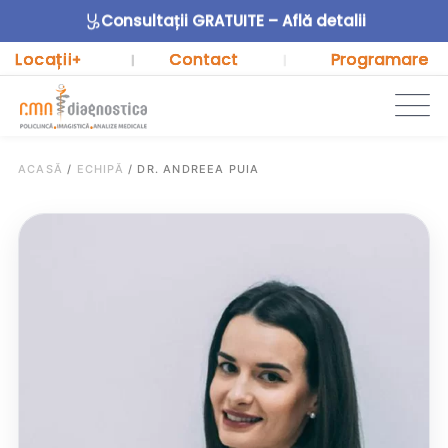
Consultații GRATUITE – Află detalii
Locații
Contact
Programare
+
|
|
ACASĂ
/
ECHIPĂ
/
DR. ANDREEA PUIA