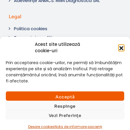
Adeverințe ANMCS: RMN Diagnostica SRL
Legal
Politica cookies
Termeni si condiții
Acest site utilizează
Soluționare litigii
cookie-uri
ANPC
Prin acceptarea cookie-urilor, ne permiți să îmbunătățim
experiența pe site și să analizăm traficul. Poți retrage
consimțământul oricând, însă anumite funcționalități pot
fi afectate.
© 2007-2026 RMN Diagnostica. Toate drepturile
×
rezervate.
Consultații si investigații
Acceptă
Website dezvoltat de:
www.t-web.ro
GRATUITE
Respinge
Vezi Preferințe
Află detalii
Despre cookies
Nota de informare pacienți