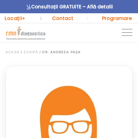
Consultații GRATUITE – Află detalii
Locații
Contact
Programare
+
|
|
ACASĂ
/
ECHIPĂ
/
DR. ANDREEA PAȘA