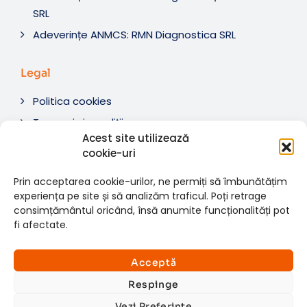
SRL
Adeverințe ANMCS: RMN Diagnostica SRL
Legal
Politica cookies
Termeni si condiții
Acest site utilizează
Soluționare litigii
cookie-uri
ANPC
Prin acceptarea cookie-urilor, ne permiți să îmbunătățim
experiența pe site și să analizăm traficul. Poți retrage
consimțământul oricând, însă anumite funcționalități pot
fi afectate.
© 2007-2026 RMN Diagnostica. Toate drepturile
×
rezervate.
Consultații si investigații
Acceptă
Website dezvoltat de:
www.t-web.ro
GRATUITE
Respinge
Vezi Preferințe