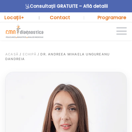
Consultații GRATUITE – Află detalii
Locații
Contact
Programare
+
|
|
ACASĂ
/
ECHIPĂ
/
DR. ANDREEA MIHAELA UNGUREANU
DANDREIA