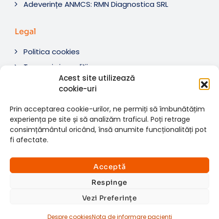
Adeverințe ANMCS: RMN Diagnostica SRL
Legal
Politica cookies
Termeni si condiții
Acest site utilizează
Soluționare litigii
cookie-uri
ANPC
Prin acceptarea cookie-urilor, ne permiți să îmbunătățim
experiența pe site și să analizăm traficul. Poți retrage
consimțământul oricând, însă anumite funcționalități pot
fi afectate.
© 2007-2026 RMN Diagnostica. Toate drepturile
×
rezervate.
Consultații si investigații
Acceptă
Website dezvoltat de:
www.t-web.ro
GRATUITE
Respinge
Vezi Preferințe
Află detalii
Despre cookies
Nota de informare pacienți