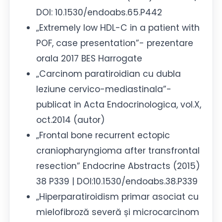
DOI: 10.1530/endoabs.65.P442
„Extremely low HDL-C in a patient with
POF, case presentation”- prezentare
orala 2017 BES Harrogate
„Carcinom paratiroidian cu dubla
leziune cervico-mediastinala”-
publicat in Acta Endocrinologica, vol.X,
oct.2014 (autor)
„Frontal bone recurrent ectopic
craniopharyngioma after transfrontal
resection” Endocrine Abstracts (2015)
38 P339 | DOI:10.1530/endoabs.38.P339
„Hiperparatiroidism primar asociat cu
mielofibroză severă și microcarcinom