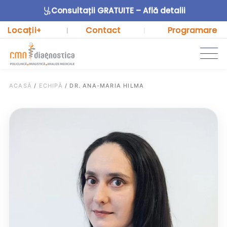
Consultații GRATUITE – Află detalii
Locații
Contact
Programare
+
|
|
ACASĂ
/
ECHIPĂ
/
DR. ANA-MARIA HILMA