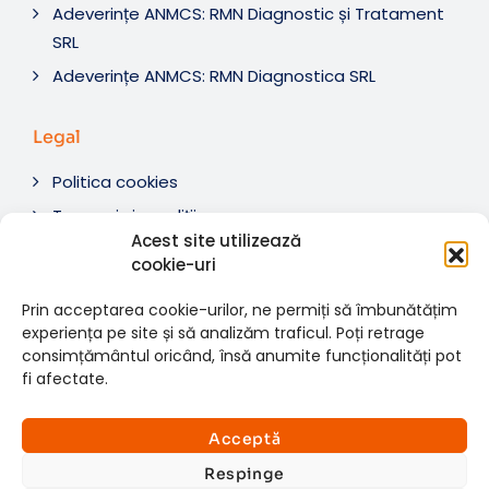
Adeverințe ANMCS: RMN Diagnostic și Tratament
SRL
Adeverințe ANMCS: RMN Diagnostica SRL
Legal
Politica cookies
Termeni si condiții
Acest site utilizează
Soluționare litigii
cookie-uri
ANPC
Prin acceptarea cookie-urilor, ne permiți să îmbunătățim
experiența pe site și să analizăm traficul. Poți retrage
consimțământul oricând, însă anumite funcționalități pot
fi afectate.
© 2007-2026 RMN Diagnostica. Toate drepturile
×
rezervate.
Consultații si investigații
Acceptă
Website dezvoltat de:
www.t-web.ro
GRATUITE
Respinge