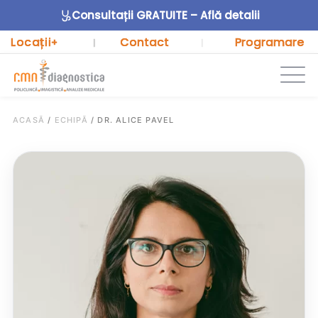
Consultații GRATUITE – Află detalii
Locații
Contact
Programare
+
|
|
ACASĂ
/
ECHIPĂ
/
DR. ALICE PAVEL