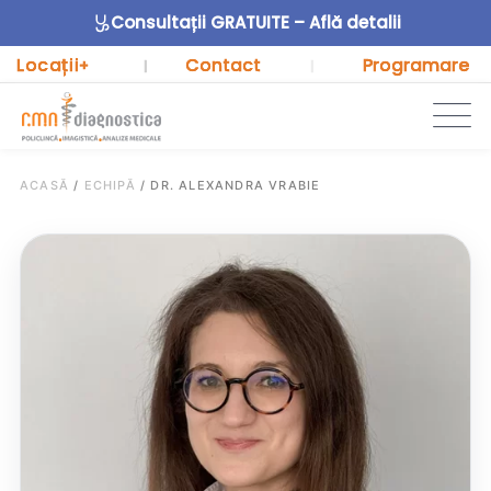
Consultații GRATUITE – Află detalii
Locații
Contact
Programare
+
|
|
ACASĂ
/
ECHIPĂ
/
DR. ALEXANDRA VRABIE