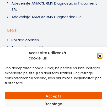
Adeverințe ANMCS: RMN Diagnostic și Tratament
SRL
Adeverințe ANMCS: RMN Diagnostica SRL
Legal
Politica cookies
Termeni si condiții
Acest site utilizează
Soluționare litigii
cookie-uri
ANPC
Prin acceptarea cookie-urilor, ne permiți să îmbunătățim
experiența pe site și să analizăm traficul. Poți retrage
consimțământul oricând, însă anumite funcționalități pot
fi afectate.
© 2007-2026 RMN Diagnostica. Toate drepturile
×
rezervate.
Consultații si investigații
Acceptă
Website dezvoltat de:
www.t-web.ro
GRATUITE
Respinge