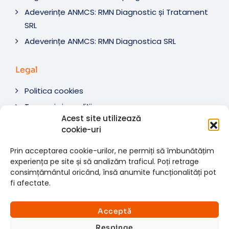
Adeverințe ANMCS: RMN Diagnostic și Tratament
SRL
Adeverințe ANMCS: RMN Diagnostica SRL
Legal
Politica cookies
Termeni si condiții
Acest site utilizează
Soluționare litigii
cookie-uri
ANPC
Prin acceptarea cookie-urilor, ne permiți să îmbunătățim
experiența pe site și să analizăm traficul. Poți retrage
consimțământul oricând, însă anumite funcționalități pot
fi afectate.
© 2007-2026 RMN Diagnostica. Toate drepturile
×
rezervate.
Consultații si investigații
Acceptă
Website dezvoltat de:
www.t-web.ro
GRATUITE
Respinge