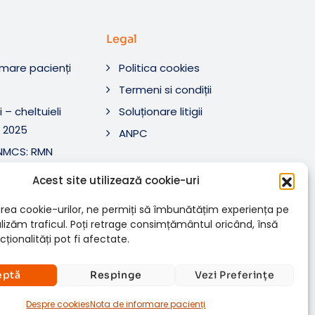
Legal
rmare pacienți
Politica cookies
O
Termeni si condiții
 – cheltuieli
Soluționare litigii
 2025
ANPC
ANMCS: RMN
i Tratament SRL
Acest site utilizează cookie-uri
ANMCS: RMN
SRL
rea cookie-urilor, ne permiți să îmbunătățim experiența pe
nalizăm traficul. Poți retrage consimțământul oricând, însă
ționalități pot fi afectate.
eptă
Respinge
Vezi Preferințe
Despre cookies
Nota de informare pacienți