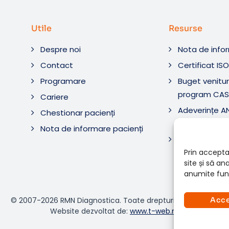
Utile
Resurse
Despre noi
Nota de info
Contact
Certificat IS
Programare
Buget venituri
program CAS
Cariere
Adeverințe 
Chestionar pacienți
Diagnostic ș
Nota de informare pacienți
Adeverințe 
Diagnostica 
Prin accepta
site și să a
anumite func
© 2007-2026 RMN Diagnostica. Toate drepturile rezervate.
Acc
Website dezvoltat de:
www.t-web.ro