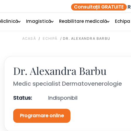
Consultații GRATUITE
R
|
liclinică
Imagistică
Reabilitare medicală
Echipa
ACASĂ
/
ECHIPĂ
/
DR. ALEXANDRA BARBU
Dr. Alexandra Barbu
Medic specialist Dermatovenerologie
Status:
Indisponibil
Programare online