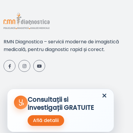
RMN Diagnostica – servicii moderne de imagistică
medicală, pentru diagnostic rapid și corect.
×
Consultații si
investigații GRATUITE
Află detalii