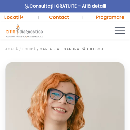
Consultații GRATUITE – Află detalii
Locații
Contact
Programare
+
|
|
ACASĂ
/
ECHIPĂ
/
CARLA – ALEXANDRA RĂDULESCU