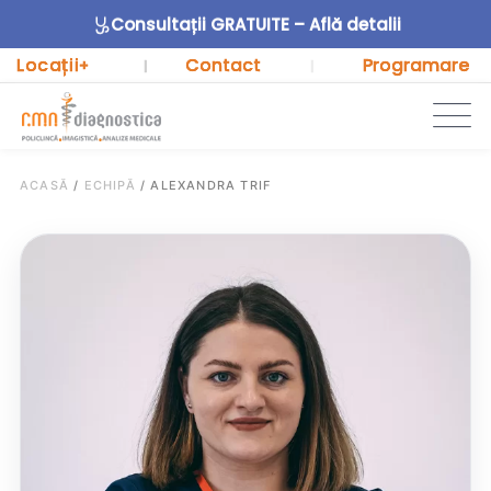
Consultații GRATUITE – Află detalii
Locații
Contact
Programare
+
|
|
ACASĂ
/
ECHIPĂ
/
ALEXANDRA TRIF